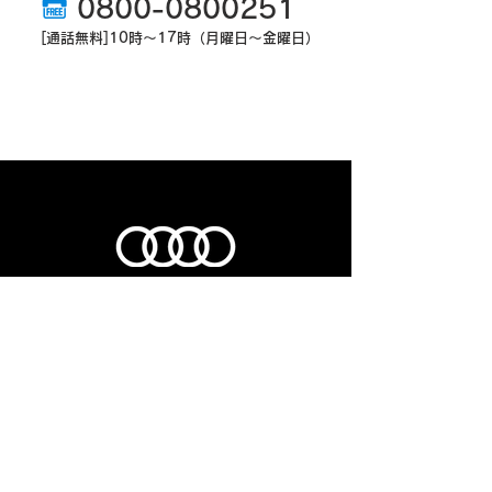
0800-0800251
​[通話無料]10時～17時（月曜日～金曜日）
ヤナセオートモーティブ
首都圏地区予選大会事務局
​おい問合せ先
0800-0800251
[通話料無料]10時～17時(月曜日～金曜日)
■主催